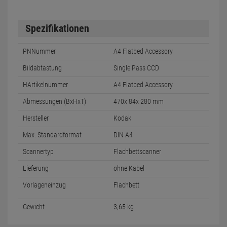
Spezifikationen
PNNummer
A4 Flatbed Accessory
Bildabtastung
Single Pass CCD
HArtikelnummer
A4 Flatbed Accessory
Abmessungen (BxHxT)
470x 84x 280 mm
Hersteller
Kodak
Max. Standardformat
DIN A4
Scannertyp
Flachbettscanner
Lieferung
ohne Kabel
Vorlageneinzug
Flachbett
Gewicht
3,65 kg