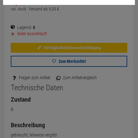
9,
60
€
Versand ab
9,
00
€
inkl. MwSt.
Lagernd:
0
leider ausverkauft
Verfügbarkeitsbenachrichtigung
Zum Merkzettel
Fragen zum Artikel
Zum Artikelvergleich
Technische Daten
Zustand
B-
Beschreibung
gebraucht, teilweise vergilbt