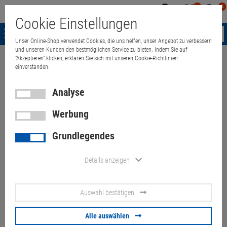
0
0
Mein
Merkzettel
Warenk
Cookie Einstellungen
Konto
aufklappen
aufkla
Menü
Unser Online-Shop verwendet Cookies, die uns helfen, unser Angebot zu verbessern
und unseren Kunden den bestmöglichen Service zu bieten. Indem Sie auf
"Akzeptieren" klicken, erklären Sie sich mit unseren Cookie-Richtlinien
Weiter einkaufen
Quant Electronic
Kodak A4 Flatbed Accessory Scann
einverstanden.
Analyse
Werbung
Kodak A4 Flatbed Accessory
Grundlegendes
Scanner B- Ware ohne Ka bel
für i1200 i1300 i1400
Details anzeigen
Artikel-Nummer:
10041439
Auswahl bestätigen
vergilbt
Alle auswählen