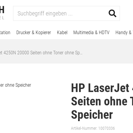
tation
Drucker & Kopierer
Kabel
Multimedia & HDTV
Handy & 
t 4250N 20000 Seiten ohne Toner ohne Sp…
HP LaserJet
Seiten ohne 
Speicher
Artikel-Nummer:
10070336