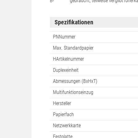
B-
gebraucht, teilweise vergilbt
Tonerka
Spezifikationen
PNNummer
Max. Standardpapier
HArtikelnummer
Duplexeinheit
Abmessungen (BxHxT)
Multifunktionseinzug
Hersteller
Papierfach
Netzwerkkarte
Festplatte