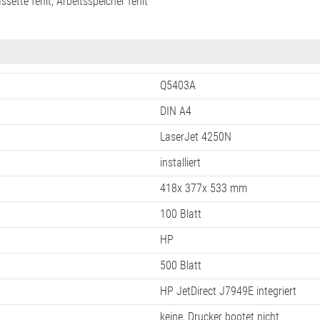
ssette fehlt, Arbeitsspeicher fehlt
Q5403A
DIN A4
LaserJet 4250N
installiert
418x 377x 533 mm
100 Blatt
HP
500 Blatt
HP JetDirect J7949E integriert
keine, Drucker bootet nicht