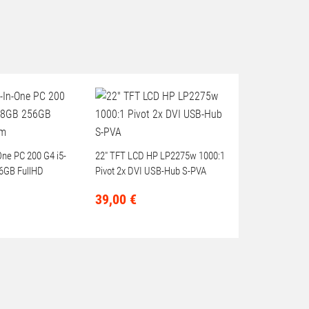
-One PC 200 G4 i5-
22" TFT LCD HP LP2275w 1000:1
6GB FullHD
Pivot 2x DVI USB-Hub S-PVA
39,
00
€