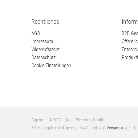
Rechtliches
Inform
AGB
B2B Ges
Impressum
Öffentli
Widerrufsrecht
Entsorg
Datenschutz
Produkt
Cookie-Einstellungen
Copyright © 2022 - Quant Electronic GmbH
1
* Preisangaben inkl. gesetzl. MwSt. und zzgl.
Versandkosten
Ur