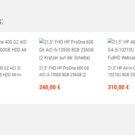
:
0 G2 AIO i5-
21,5" FHD HP ProOne 600 G6
21,5" HP All-In
 HDD All-In-
AIO i5-10500 8GB 256GB (2
10210U 8GB 25
Kratzer auf der Scheibe)
Webcam
240,
00
€
310,
00
€