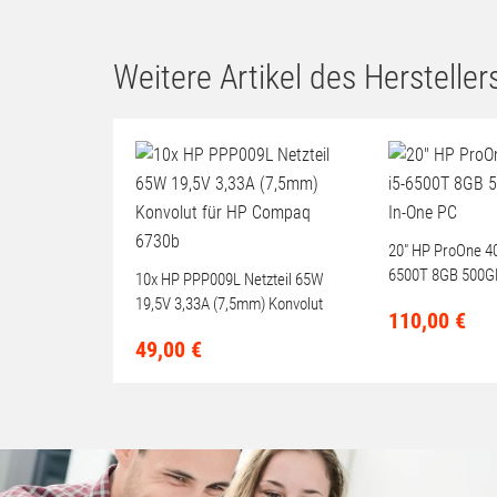
Weitere Artikel des Herstellers
20" HP ProOne 40
6500T 8GB 500GB
10x HP PPP009L Netzteil 65W
One PC
19,5V 3,33A (7,5mm) Konvolut
110,
00
€
für HP Compaq 6730b
49,
00
€