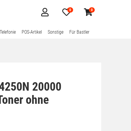
0
0
Mein
Merkzettel
Warenkorb
Konto
aufklappen
aufklappen
Telefonie
POS-Artikel
Sonstige
Für Bastler
 4250N 20000
Toner ohne