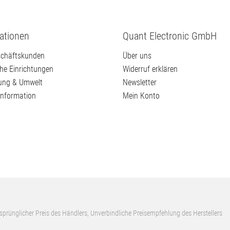
ationen
Quant Electronic GmbH
chäftskunden
Über uns
che Einrichtungen
Widerruf erklären
ung & Umwelt
Newsletter
information
Mein Konto
sprünglicher Preis des Händlers, Unverbindliche Preisempfehlung des Herstellers