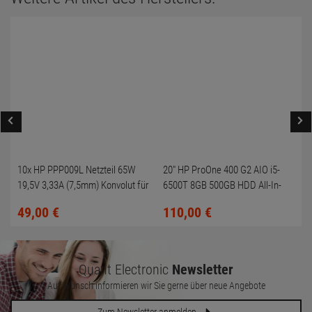
10x HP PPP009L Netzteil 65W
20" HP ProOne 400 G2 AIO i5-
19,5V 3,33A (7,5mm) Konvolut für
6500T 8GB 500GB HDD All-In-
HP Compaq 6730b
One PC
49,
00
€
110,
00
€
Quant Electronic
Newsletter
Auf Wunsch informieren wir Sie gerne über neue Angebote