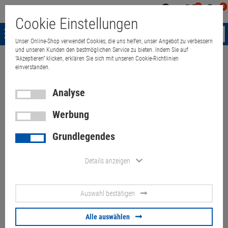
0
0
Mein
Merkzettel
Warenk
Cookie Einstellungen
Konto
aufklappen
aufkla
Menü
Unser Online-Shop verwendet Cookies, die uns helfen, unser Angebot zu verbessern
und unseren Kunden den bestmöglichen Service zu bieten. Indem Sie auf
"Akzeptieren" klicken, erklären Sie sich mit unseren Cookie-Richtlinien
Weiter einkaufen
Quant Electronic
HP LaserJet 2430dtn unter 20.000
einverstanden.
Analyse
Werbung
HP LaserJet 2430dtn unter
Grundlegendes
20.000 Seiten J7949E
(Gehäusekratzer)
Details anzeigen
Artikel-Nummer:
10070276
Auswahl bestätigen
120,
00
€
Alle auswählen
Versand ab
9,
00
€
inkl. MwSt.