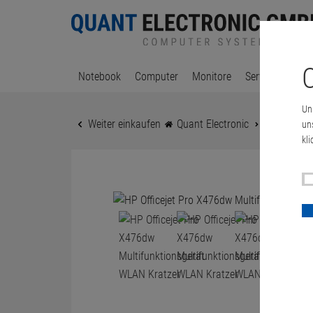
C
Notebook
Computer
Monitore
Server & Works
Un
Weiter einkaufen
Quant Electronic
HP Officej
un
kli