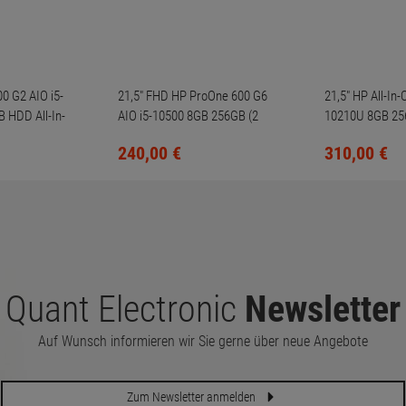
0 G2 AIO i5-
21,5" FHD HP ProOne 600 G6
21,5" HP All-In
 HDD All-In-
AIO i5-10500 8GB 256GB (2
10210U 8GB 25
Kratzer auf der Scheibe)
Webcam
240,
00
€
310,
00
€
Quant Electronic
Newsletter
Auf Wunsch informieren wir Sie gerne über neue Angebote
Zum Newsletter anmelden