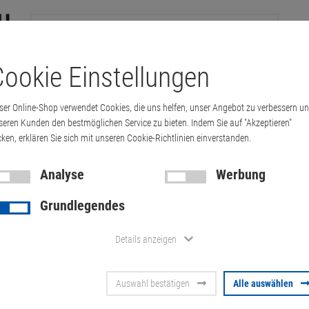
ookie Einstellungen
tation
Drucker & Kopierer
Kabel
Multimedia & HDTV
Handy & 
ser Online-Shop verwendet Cookies, die uns helfen, unser Angebot zu verbessern u
et Pro X476dw Multifunktionsgerät WLAN …
seren Kunden den bestmöglichen Service zu bieten. Indem Sie auf "Akzeptieren"
cken, erklären Sie sich mit unseren Cookie-Richtlinien einverstanden.
Analyse
Werbung
HP Officejet
Grundlegendes
Multifunkti
Details anzeigen
Kratzer
Auswahl bestätigen
Alle auswählen
Artikel-Nummer:
10070574