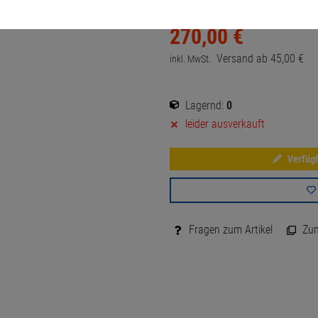
270,
00
€
Versand ab
45,
00
€
inkl. MwSt.
Lagernd:
0
leider ausverkauft
Verfügb
Fragen zum Artikel
Zum 