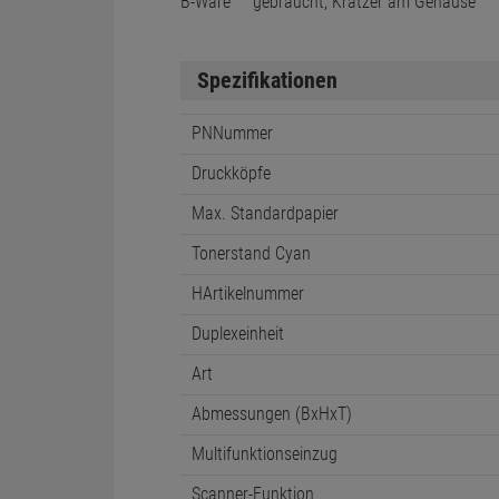
B-Ware
gebraucht, Kratzer am Gehäuse
Spezifikationen
PNNummer
Druckköpfe
Max. Standardpapier
Tonerstand Cyan
HArtikelnummer
Duplexeinheit
Art
Abmessungen (BxHxT)
Multifunktionseinzug
Scanner-Funktion