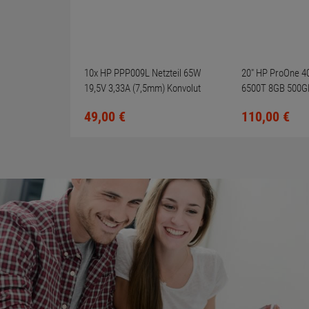
10x HP PPP009L Netzteil 65W
20" HP ProOne 40
19,5V 3,33A (7,5mm) Konvolut
6500T 8GB 500GB
für HP Compaq 6730b
One PC
49,
00
€
110,
00
€