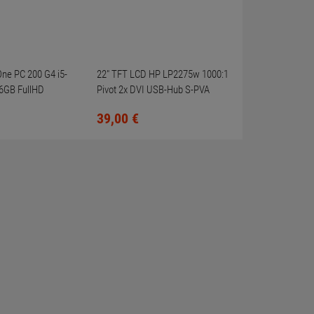
-One PC 200 G4 i5-
22" TFT LCD HP LP2275w 1000:1
6GB FullHD
Pivot 2x DVI USB-Hub S-PVA
39,
00
€