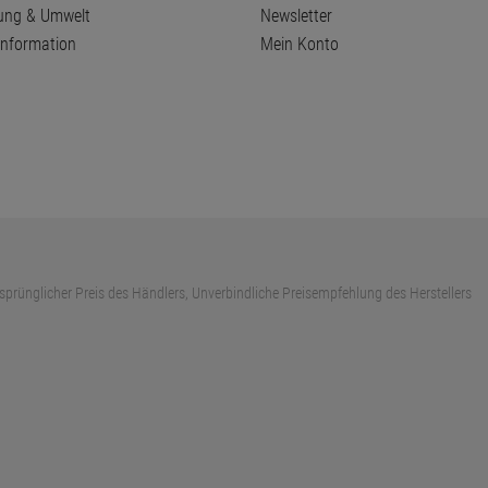
ung & Umwelt
Newsletter
information
Mein Konto
sprünglicher Preis des Händlers, Unverbindliche Preisempfehlung des Herstellers