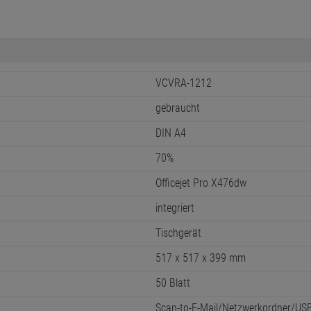
VCVRA-1212
gebraucht
DIN A4
70%
Officejet Pro X476dw
integriert
Tischgerät
517 x 517 x 399 mm
50 Blatt
Scan-to-E-Mail/Netzwerkordner/US