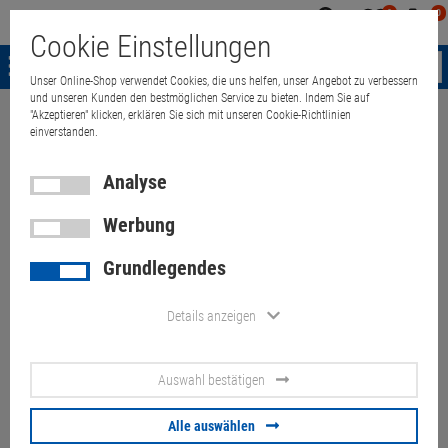
0
0
Mein
Merkzettel
Warenk
Cookie Einstellungen
Konto
aufklappen
aufkla
Menü
Unser Online-Shop verwendet Cookies, die uns helfen, unser Angebot zu verbessern
und unseren Kunden den bestmöglichen Service zu bieten. Indem Sie auf
"Akzeptieren" klicken, erklären Sie sich mit unseren Cookie-Richtlinien
Weiter einkaufen
Quant Electronic
Dell Optiplex 7010 Quad Core i7 
einverstanden.
Analyse
Werbung
Dell Optiplex 7010 Quad Core
Grundlegendes
i7 3770 @ 3,4GHz 8GB 500GB
DVD-ROM Tower
Details anzeigen
Artikel-Nummer:
10045012
Auswahl bestätigen
99,
00
€
Alle auswählen
Versand ab
9,
00
€
inkl. MwSt.