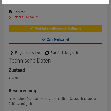
Lagernd:
0
leider ausverkauft
Verfügbarkeitsbenachrichtigung
Zum Merkzettel
Fragen zum Artikel
Zum Artikelvergleich
Technische Daten
Zustand
A-Ware
Beschreibung
einwandfreie Gebrauchtware, kaum sichtbare Gebrauchsspuren am
Gehäuse möglich