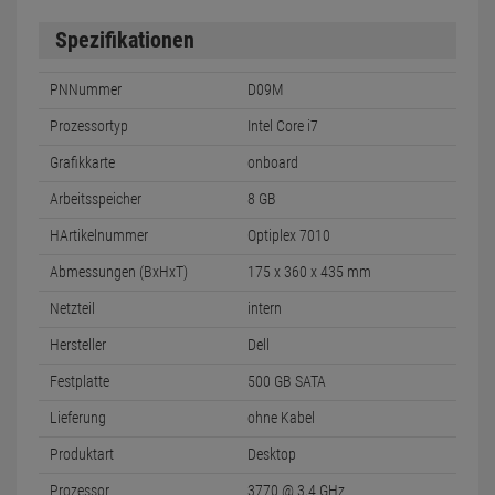
Spezifikationen
PNNummer
D09M
Prozessortyp
Intel Core i7
Grafikkarte
onboard
Arbeitsspeicher
8 GB
HArtikelnummer
Optiplex 7010
Abmessungen (BxHxT)
175 x 360 x 435 mm
Netzteil
intern
Hersteller
Dell
Festplatte
500 GB SATA
Lieferung
ohne Kabel
Produktart
Desktop
Prozessor
3770 @ 3,4 GHz