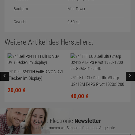
Bauform
Mini-Tower
Gewicht
9,30 kg
Weitere Artikel des Herstellers:
24" Dell P2411H FullHD VGA DVI
24" TFT LCD Dell UltraSharp
(Flecken im Display)
U2412M E-IPS Pivot 1920x1200
20,
00
€
LED-Backlit FullHD
40,
00
€
Quant Electronic
Newsletter
Auf Wunsch informieren wir Sie gerne über neue Angebote