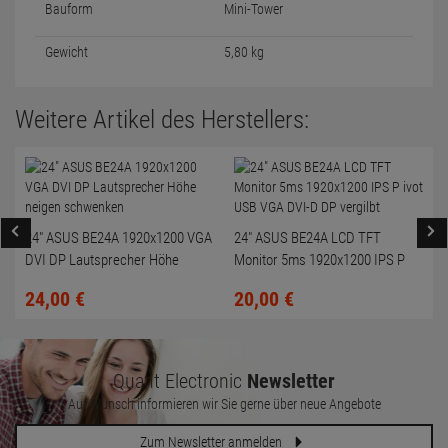
Bauform
Mini-Tower
Gewicht
5,80 kg
Weitere Artikel des Herstellers:
24" ASUS BE24A 1920x1200 VGA
24" ASUS BE24A LCD TFT
DVI DP Lautsprecher Höhe
Monitor 5ms 1920x1200 IPS P
neigen schwenken
ivot USB VGA DVI-D DP vergilbt
24,
00
€
20,
00
€
Quant Electronic
Newsletter
Auf Wunsch informieren wir Sie gerne über neue Angebote
Zum Newsletter anmelden