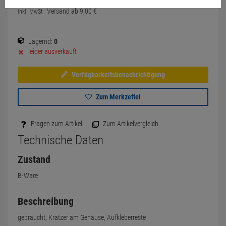
Versand ab
9,
00
€
inkl. MwSt.
Lagernd:
0
leider ausverkauft
Verfügbarkeitsbenachrichtigung
Zum Merkzettel
Fragen zum Artikel
Zum Artikelvergleich
Technische Daten
Zustand
B-Ware
Beschreibung
gebraucht, Kratzer am Gehäuse, Aufkleberreste