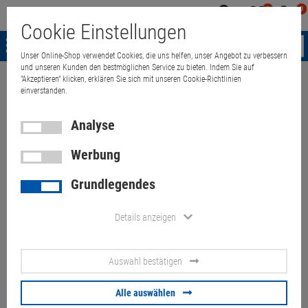
0
0
Mein
Merkzettel
Warenk
Cookie Einstellungen
Konto
aufklappen
aufkla
Menü
Unser Online-Shop verwendet Cookies, die uns helfen, unser Angebot zu verbessern
und unseren Kunden den bestmöglichen Service zu bieten. Indem Sie auf
"Akzeptieren" klicken, erklären Sie sich mit unseren Cookie-Richtlinien
Weiter einkaufen
Quant Electronic
ASUS Prime B360M-BC Computer i
einverstanden.
Analyse
Werbung
ASUS Prime B360M-BC
Grundlegendes
Computer i7-8700 3,2GHz
32GB 512GB NVME 500W
Details anzeigen
(Kratzer, Klebereste)
Auswahl bestätigen
Artikel-Nummer:
10070082
Alle auswählen
260,
00
€