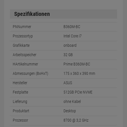
Spezifikationen
PNNummer
B360M-BC
Prozessortyp
Intel Core i7
Grafikkarte
onboard
Arbeitsspeicher
32 GB
HArtikelnummer
Prime B360M-BC
Abmessungen (BxHxT)
175 x 360 x 390 mm
Hersteller
ASUS
Festplatte
512GB PCIe NVME
Lieferung
ohne Kabel
Produktart
Desktop
Prozessor
8700 @ 3,2 GHz