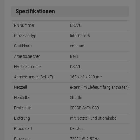
Spezifikationen
PNNummer
DS77U
Prozessortyp
Intel Core i5
Grafikkarte
onboard
Arbeitsspeicher
8 GB
HArtikelnummer
DS77U
Abmessungen (BxHxT)
165 x 40 x 210 mm
Netzteil
extern (im Lieferumfang enthalten)
Hersteller
Shuttle
Festplatte
250GB SATA SSD
Lieferung
mit Netzteil und Stromkabel
Produktart
Desktop
Prozessor
7200U @ 2,5GHz