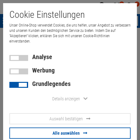
0
0
Mein
Merkzettel
Warenk
Cookie Einstellungen
Konto
aufklappen
aufkla
Menü
Unser Online-Shop verwendet Cookies, die uns helfen, unser Angebot zu verbessern
und unseren Kunden den bestmöglichen Service zu bieten. Indem Sie auf
"Akzeptieren" klicken, erklären Sie sich mit unseren Cookie-Richtlinien
Weiter einkaufen
Quant Electronic
Shuttle DS77U lüfterloser Mini-PC
einverstanden.
Analyse
Werbung
Shuttle DS77U lüfterloser
Grundlegendes
Mini-PC i5-7200U 8GB 250GB
WLAN nur 21x16x4cm
Details anzeigen
Artikel-Nummer:
10070884
Auswahl bestätigen
143,
00
€
Alle auswählen
Versand ab
6,
00
€
inkl. MwSt.