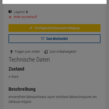
Lagernd:
0
leider ausverkauft
Verfügbarkeitsbenachrichtigung
Zum Merkzettel
Fragen zum Artikel
Zum Artikelvergleich
Technische Daten
Zustand
A-Ware
Beschreibung
einwandfreie Gebrauchtware, kaum sichtbare Gebrauchsspuren am
Gehäuse möglich