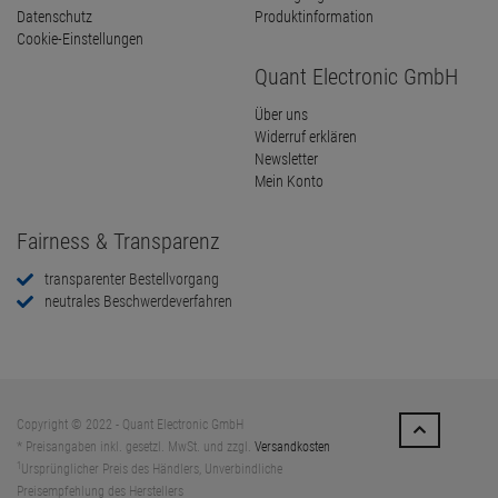
Datenschutz
Produktinformation
Cookie-Einstellungen
Quant Electronic GmbH
Über uns
Widerruf erklären
Newsletter
Mein Konto
Fairness & Transparenz
transparenter Bestellvorgang
neutrales Beschwerdeverfahren
Copyright © 2022 - Quant Electronic GmbH
* Preisangaben inkl. gesetzl. MwSt. und zzgl.
Versandkosten
1
Ursprünglicher Preis des Händlers, Unverbindliche
Preisempfehlung des Herstellers