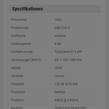
Spezifikationen
PNNummer
10DU
Prozessortyp
Intel Core i5
Grafikkarte
onboard
Arbeitsspeicher
8 GB
HArtikelnummer
ThinkCentre E73 SFF
Abmessungen (BxHxT)
331 x 100 x 380 mm
Netzteil
180W
Hersteller
Lenovo
Festplatte
128 GB SATA SSD
Produktart
Desktop
Prozessor
4460S @ 2,90GHz
Bauform
Small Form Factor (SFF)