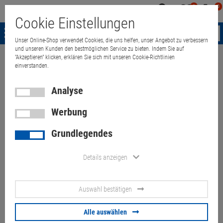
0
0
Mein
Merkzettel
Warenk
Cookie Einstellungen
Konto
aufklappen
aufkla
Menü
Unser Online-Shop verwendet Cookies, die uns helfen, unser Angebot zu verbessern
und unseren Kunden den bestmöglichen Service zu bieten. Indem Sie auf
"Akzeptieren" klicken, erklären Sie sich mit unseren Cookie-Richtlinien
Weiter einkaufen
Quant Electronic
Lenovo ThinkCentre E73 SFF Core
einverstanden.
Analyse
Werbung
Lenovo ThinkCentre E73 SFF
Grundlegendes
Core i5 4460S @ 2,9GHz 8GB
128GB SSD DVDRW Office PC
Details anzeigen
Artikel-Nummer:
10060721
Auswahl bestätigen
80,
00
€
Alle auswählen
Versand ab
9,
00
€
inkl. MwSt.