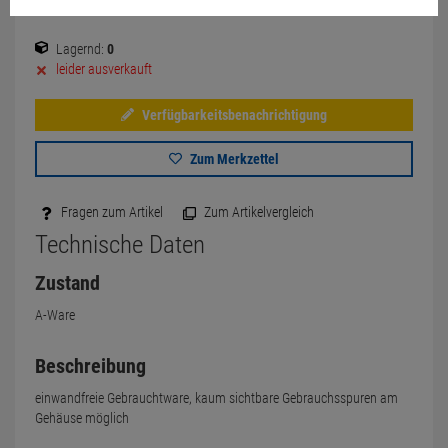
Lagernd:
0
leider ausverkauft
Verfügbarkeitsbenachrichtigung
Zum Merkzettel
Fragen zum Artikel
Zum Artikelvergleich
Technische Daten
Zustand
A-Ware
Beschreibung
einwandfreie Gebrauchtware, kaum sichtbare Gebrauchsspuren am
Gehäuse möglich