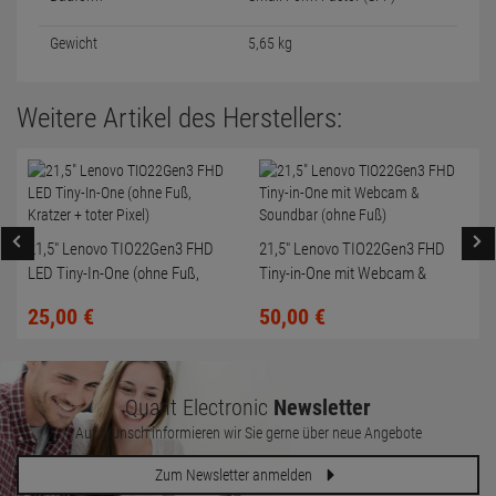
Gewicht
5,65 kg
Weitere Artikel des Herstellers:
21,5" Lenovo TIO22Gen3 FHD
21,5" Lenovo TIO22Gen3 FHD
LED Tiny-In-One (ohne Fuß,
Tiny-in-One mit Webcam &
Kratzer + toter Pixel)
Soundbar (ohne Fuß)
25,
00
€
50,
00
€
Quant Electronic
Newsletter
Auf Wunsch informieren wir Sie gerne über neue Angebote
Zum Newsletter anmelden