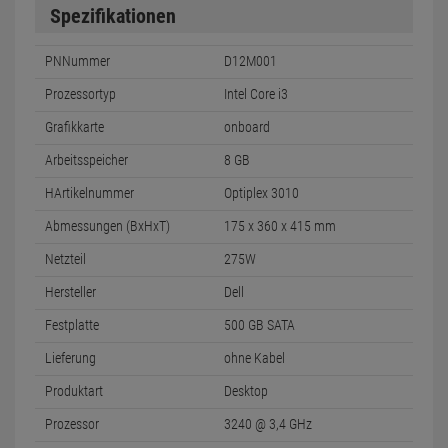
Spezifikationen
PNNummer
D12M001
Prozessortyp
Intel Core i3
Grafikkarte
onboard
Arbeitsspeicher
8 GB
HArtikelnummer
Optiplex 3010
Abmessungen (BxHxT)
175 x 360 x 415 mm
Netzteil
275W
Hersteller
Dell
Festplatte
500 GB SATA
Lieferung
ohne Kabel
Produktart
Desktop
Prozessor
3240 @ 3,4 GHz