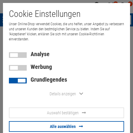
0
0
Mein
Merkzettel
Warenk
Cookie Einstellungen
Konto
aufklappen
aufkla
Menü
Unser Online-Shop verwendet Cookies, die uns helfen, unser Angebot zu verbessern
und unseren Kunden den bestmöglichen Service zu bieten. Indem Sie auf
"Akzeptieren" klicken, erklären Sie sich mit unseren Cookie-Richtlinien
Weiter einkaufen
Quant Electronic
Dell Optiplex 3010 i3-3240 3,4G
einverstanden.
Analyse
Dell Optiplex 3010 i3-3240
Werbung
3,4GHz 8GB 500GB DVD-
Grundlegendes
Brenner
Details anzeigen
Artikel-Nummer:
10071049
Auswahl bestätigen
30,
00
€
Versand ab
9,
00
€
inkl. MwSt.
Alle auswählen