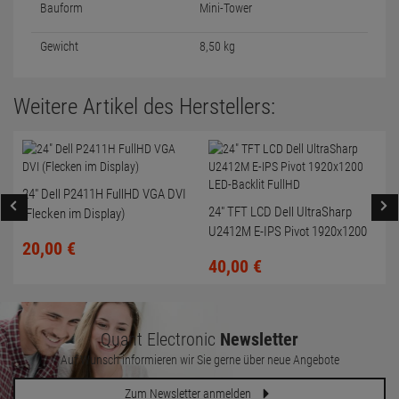
Bauform
Mini-Tower
Gewicht
8,50 kg
Weitere Artikel des Herstellers:
24" Dell P2411H FullHD VGA DVI
24" TFT LCD Dell UltraSharp
(Flecken im Display)
U2412M E-IPS Pivot 1920x1200
20,
00
€
LED-Backlit FullHD
40,
00
€
Quant Electronic
Newsletter
Auf Wunsch informieren wir Sie gerne über neue Angebote
Zum Newsletter anmelden