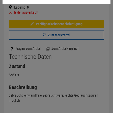
Lagernd:
0
leider ausverkauft
Verfügbarkeitsbenachrichtigung
Zum Merkzettel
Fragen zum Artikel
Zum Artikelvergleich
Technische Daten
Zustand
A-Ware
Beschreibung
gebraucht, einwandfreie Gebrauchtware, leichte Gebrauchsspuren
möglich