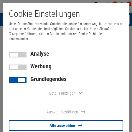
0
0
Mein
Merkzettel
Warenk
Cookie Einstellungen
Konto
aufklappen
aufkla
Menü
Unser Online-Shop verwendet Cookies, die uns helfen, unser Angebot zu verbessern
und unseren Kunden den bestmöglichen Service zu bieten. Indem Sie auf
"Akzeptieren" klicken, erklären Sie sich mit unseren Cookie-Richtlinien
Weiter einkaufen
Quant Electronic
Spectra Powerbox 7070 industria
einverstanden.
Analyse
Werbung
Spectra Powerbox 7070
Grundlegendes
industrial PC P8400 2,26GHz
4GB 120GB SSD komplett
Details anzeigen
passiv gekühlt
Auswahl bestätigen
Artikel-Nummer:
10061258
Alle auswählen
180,
00
€