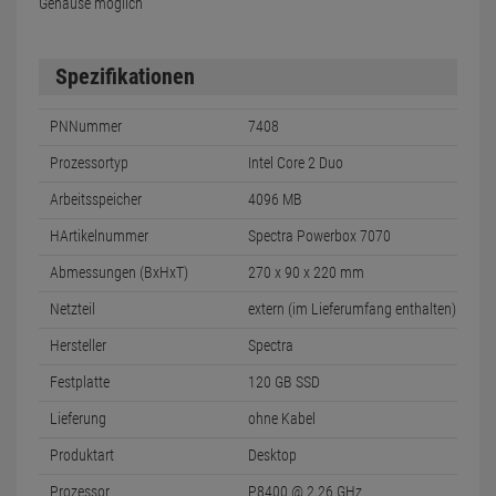
Gehäuse möglich
Spezifikationen
PNNummer
7408
Prozessortyp
Intel Core 2 Duo
Arbeitsspeicher
4096 MB
HArtikelnummer
Spectra Powerbox 7070
Abmessungen (BxHxT)
270 x 90 x 220 mm
Netzteil
extern (im Lieferumfang enthalten)
Hersteller
Spectra
Festplatte
120 GB SSD
Lieferung
ohne Kabel
Produktart
Desktop
Prozessor
P8400 @ 2,26 GHz