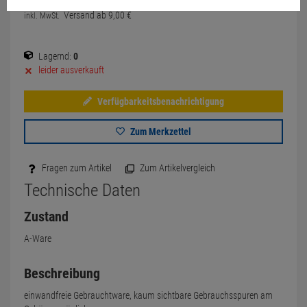
Versand ab
9,
00
€
inkl. MwSt.
Lagernd:
0
leider ausverkauft
Verfügbarkeitsbenachrichtigung
Zum Merkzettel
Fragen zum Artikel
Zum Artikelvergleich
Technische Daten
Zustand
A-Ware
Beschreibung
einwandfreie Gebrauchtware, kaum sichtbare Gebrauchsspuren am