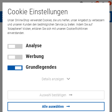
0
0
Mein
Merkzettel
Warenk
Cookie Einstellungen
Konto
aufklappen
aufkla
Menü
Unser Online-Shop verwendet Cookies, die uns helfen, unser Angebot zu verbessern
und unseren Kunden den bestmöglichen Service zu bieten. Indem Sie auf
"Akzeptieren" klicken, erklären Sie sich mit unseren Cookie-Richtlinien
Weiter einkaufen
Quant Electronic
iBASE MB990VF-A Mainboard + Co
einverstanden.
Analyse
iBASE MB990VF-A Mainboard
Werbung
+ Core i5 7400 + 16GB DDR4
Grundlegendes
RAM
Details anzeigen
Artikel-Nummer:
10070690
Auswahl bestätigen
79,
00
€
Versand ab
6,
00
€
inkl. MwSt.
Alle auswählen