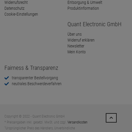
Widerrufsrecht
Entsorgung & Umwelt
Datenschutz
Produktinformation
Cookie-Einstellungen
Quant Electronic GmbH
Über uns
Widerruf erklären
Newsletter
Mein Konto
Fairness & Transparenz
transparenter Bestellvorgang
neutrales Beschwerdeverfahren
Copyright © 2022 - Quant Electronic GmbH
* Preisangaben inkl. gesetzl. MwSt. und zzgl.
Versandkosten
1
Ursprünglicher Preis des Händlers, Unverbindliche