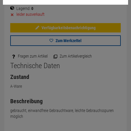
Lagernd:
0
leider ausverkauft
Verfügbarkeitsbenachrichtigung
Zum Merkzettel
Fragen zum Artikel
Zum Artikelvergleich
Technische Daten
Zustand
A-Ware
Beschreibung
gebraucht, einwandfreie Gebrauchtware, leichte Gebrauchsspuren
möglich