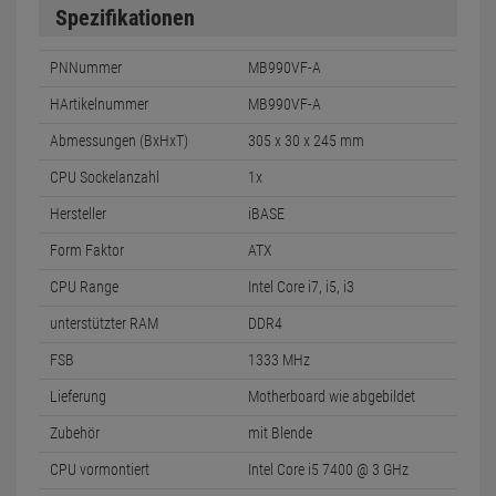
Spezifikationen
PNNummer
MB990VF-A
HArtikelnummer
MB990VF-A
Abmessungen (BxHxT)
305 x 30 x 245 mm
CPU Sockelanzahl
1x
Hersteller
iBASE
Form Faktor
ATX
CPU Range
Intel Core i7, i5, i3
unterstützter RAM
DDR4
FSB
1333 MHz
Lieferung
Motherboard wie abgebildet
Zubehör
mit Blende
CPU vormontiert
Intel Core i5 7400 @ 3 GHz