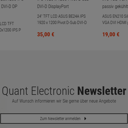
24" TFT LCD ASUS BE24A IPS
ASUS EN210 Sil
1920 x 1200 Pivot D-Sub DVI-D
VGA DVI HDMI p
 LCD TFT
DisplayPort
0x1200 IPS P
35,
00
€
19,
00
€
-D DP vergilbt
Quant Electronic
Newsletter
Auf Wunsch informieren wir Sie gerne über neue Angebote
Zum Newsletter anmelden