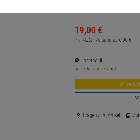
Artikel-Nummer:
10070922
19,
00
€
Versand ab
6,
00
€
inkl. MwSt.
Lagernd:
0
leider ausverkauft
Verfügb
Fragen zum Artikel
Zum 