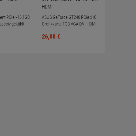
ent PCIe x16 1GB
ASUS GeForce GT240 PCIe x16
assiv gekühlt
Grafikkarte 1GB VGA DVI HDMI
26,
00
€