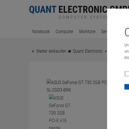
C
Notebook
Computer
Monitore
Server & Works
Un
Weiter einkaufen
Quant Electronic
ASUS GeFor
un
kli