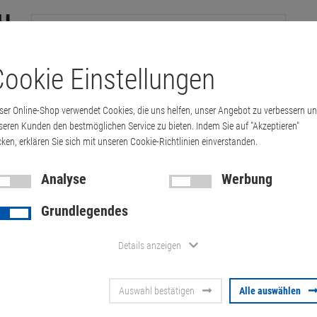
ookie Einstellungen
tation
Drucker & Kopierer
Kabel
Multimedia & HDTV
Handy & 
ser Online-Shop verwendet Cookies, die uns helfen, unser Angebot zu verbessern u
ce GT 730 2GB PCI-E x16 passiv gekühlt …
seren Kunden den bestmöglichen Service zu bieten. Indem Sie auf "Akzeptieren"
cken, erklären Sie sich mit unseren Cookie-Richtlinien einverstanden.
Analyse
Werbung
ASUS GeForc
Grundlegendes
PCI-E x16 pa
Details anzeigen
DVI HDMI G
Auswahl bestätigen
Alle auswählen
BRK