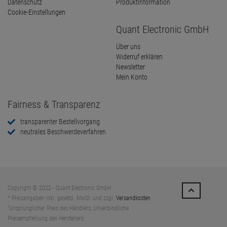
Datenschutz
Produktinformation
Cookie-Einstellungen
Quant Electronic GmbH
Über uns
Widerruf erklären
Newsletter
Mein Konto
Fairness & Transparenz
transparenter Bestellvorgang
neutrales Beschwerdeverfahren
Copyright © 2022 - Quant Electronic GmbH
* Preisangaben inkl. gesetzl. MwSt. und zzgl.
Versandkosten
1
Ursprünglicher Preis des Händlers, Unverbindliche
Preisempfehlung des Herstellers