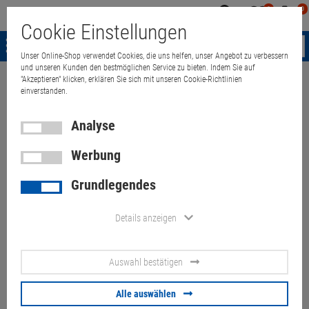
0
0
Mein
Merkzettel
Warenk
Cookie Einstellungen
Konto
aufklappen
aufkla
Menü
Unser Online-Shop verwendet Cookies, die uns helfen, unser Angebot zu verbessern
und unseren Kunden den bestmöglichen Service zu bieten. Indem Sie auf
"Akzeptieren" klicken, erklären Sie sich mit unseren Cookie-Richtlinien
Weiter einkaufen
Quant Electronic
Enermax NAXN ENP450AWT 80+ 45
einverstanden.
Analyse
Werbung
Enermax NAXN ENP450AWT
Grundlegendes
80+ 450W ATX PC-Netzteil 6-
Pin + 6+2-Pin PCIe
Details anzeigen
Artikel-Nummer:
10060796
Auswahl bestätigen
18,
00
€
Alle auswählen
Versand ab
6,
00
€
inkl. MwSt.