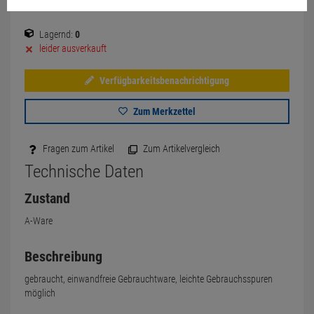
Lagernd:
0
leider ausverkauft
Verfügbarkeitsbenachrichtigung
Zum Merkzettel
Fragen zum Artikel
Zum Artikelvergleich
Technische Daten
Zustand
A-Ware
Beschreibung
gebraucht, einwandfreie Gebrauchtware, leichte Gebrauchsspuren
möglich