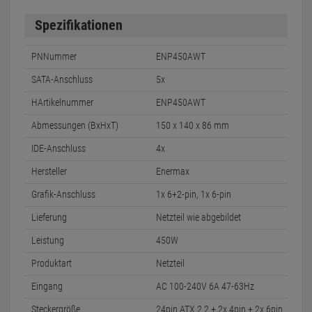
Spezifikationen
PNNummer
ENP450AWT
SATA-Anschluss
5x
HArtikelnummer
ENP450AWT
Abmessungen (BxHxT)
150 x 140 x 86 mm
IDE-Anschluss
4x
Hersteller
Enermax
Grafik-Anschluss
1x 6+2-pin, 1x 6-pin
Lieferung
Netzteil wie abgebildet
Leistung
450W
Produktart
Netzteil
Eingang
AC 100-240V 6A 47-63Hz
Steckergröße
24pin ATX 2.2 + 2x 4pin + 2x 6pin